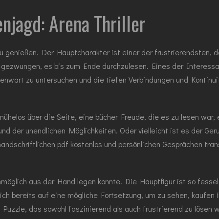
jagd: Arena Thriller
u genießen. Der Hauptcharakter ist einer der frustrierendsten, de
ich gezwungen, es bis zum Ende durchzulesen. Eines der Interess
enwart zu untersuchen und die tiefen Verbindungen und Kontinuit
mühelos über die Seite, eine bücher Freude, die es zu lesen war,
nd der unendlichen Möglichkeiten. Oder vielleicht ist es der Ger
ndschriftlichen pdf kostenlos und persönlichen Gesprächen transpo
öglich aus der Hand legen konnte. Die Hauptfigur ist so fesseln
h bereits auf eine mögliche Fortsetzung, um zu sehen, kaufen ihr
n Puzzle, das sowohl faszinierend als auch frustrierend zu lösen w