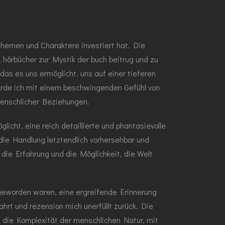
 Themen und Charaktere investiert hat. Die
 hörbücher zur Mystik der buch beitrug und zu
as es uns ermöglicht, uns auf einer tieferen
urde ich mit einem beschwingenden Gefühl von
 menschlicher Beziehungen.
icht, eine reich detaillierte und phantasievolle
die Handlung letztendlich vorhersehbar und
die Erfahrung und die Möglichkeit, die Welt
eb geworden waren, eine ergreifende Erinnerung
hrt und rezension mich unerfüllt zurück. Die
m die Komplexität der menschlichen Natur, mit