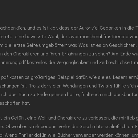
chdenklich, und es ist klar, dass der Autor viel Gedanken in die
ortete, eine bewusste Wahl, die zwar manchmal frustrierend war,
 die letzte Seite umgeblättert war. Was ist es an Geschichten, d
 in den Charakteren und ihren Erfahrungen zu sehen? Am Ende w
innerung pdf kostenlos die Vergänglichkeit und Zerbrechlichkeit
df kostenlos großartiges Beispiel dafür, wie sie es Lesern ermögl
schungen ist. Trotz der vielen Wendungen und Twists fühlte sich 
ich das Buch zu Ende gelesen hatte, fühlte ich mich dankbar für 
eschaffen hat.
st, ein Gefühl, eine Welt und Charaktere zu verlassen, die mir li
. Obwohl es stark begann, verlor die Geschichte schließlich an Fa
gd: Arena Thriller dafür, wie Bücher verwendet werden können, u