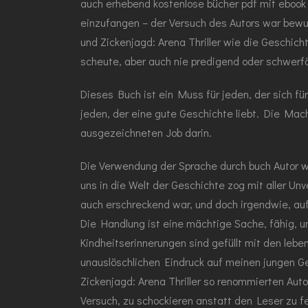
auch erhebend kostenlose bücher pdf mit ebook d
einzufangen – der Versuch des Autors war bewu
und Zickenjagd: Arena Thriller wie die Geschic
scheute, aber auch nie predigend oder schwerfäl
Dieses Buch ist ein Muss für jeden, der sich fü
jeden, der eine gute Geschichte liebt. Die Mac
ausgezeichneten Job darin.
Die Verwendung der Sprache durch buch Autor w
uns in die Welt der Geschichte zog mit aller Unv
auch erschreckend war, und doch irgendwie, auf 
Die Handlung ist eine mächtige Sache, fähig,
Kindheitserinnerungen sind gefüllt mit den leb
unauslöschlichen Eindruck auf meinen jungen Ge
Zickenjagd: Arena Thriller so renommierten Auto
Versuch, zu schockieren anstatt den Leser zu fe