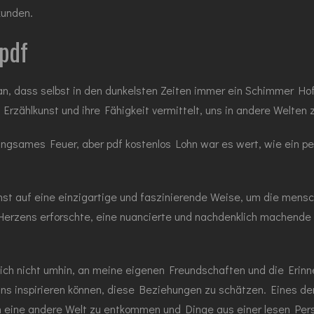
kunden.
 pdf
aran, dass selbst in den dunkelsten Zeiten immer ein Schimmer 
rzählkunst und ihre Fähigkeit vermittelt, uns in andere Welten 
ngsames Feuer, aber pdf kostenlos Lohn war es wert, wie ein pe
st auf eine einzigartige und faszinierende Weise, um die mensch
Herzens erforschte, eine nuancierte und nachdenklich machende
e ich nicht umhin, an meine eigenen Freundschaften und die Eri
ns inspirieren können, diese Beziehungen zu schätzen. Eines de
 in eine andere Welt zu entkommen und Dinge aus einer lesen Per