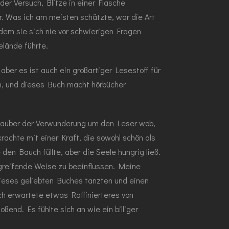
er Versuch, Blitze in einer Flasche
. Was ich am meisten schätzte, war die Art
dem sie sich nie vor schwierigen Fragen
elände führte.
aber es ist auch ein großartiger Lesestoff für
en, und dieses Buch macht hörbücher
 Zauber der Verwunderung um den Leser wob,
krachte mit einer Kraft, die sowohl schön als
en Bauch füllte, aber die Seele hungrig ließ.
greifende Weise zu beeinflussen. Meine
 dieses geliebten Buches tanzten und einen
ch erwartete etwas Raffinierteres von
end. Es fühlte sich an wie ein billiger