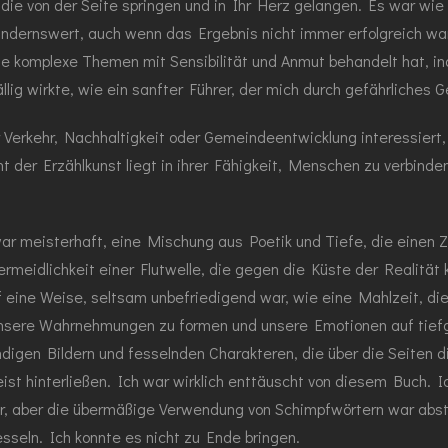
ie von der Seite springen und in Ihr Herz gelangen. Es war wie d
ndernswert, auch wenn das Ergebnis nicht immer erfolgreich war
hte komplexe Themen mit Sensibilität und Anmut behandelt hat, in
lig wirkte, wie ein sanfter Führer, der mich durch gefährliches G
r Verkehr, Nachhaltigkeit oder Gemeindeentwicklung interessiert, 
ht der Erzählkunst liegt in ihrer Fähigkeit, Menschen zu verbind
ar meisterhaft, eine Mischung aus Poetik und Tiefe, die einen
ermeidlichkeit einer Flutwelle, die gegen die Küste der Realität 
eine Weise, seltsam unbefriedigend war, wie eine Mahlzeit, die d
 unsere Wahrnehmungen zu formen und unsere Emotionen auf tief
endigen Bildern und fesselnden Charakteren, die über die Seiten
ist hinterließen. Ich war wirklich enttäuscht von diesem Buch. I
r, aber die übermäßige Verwendung von Schimpfwörtern war abstoß
sseln. Ich konnte es nicht zu Ende bringen.