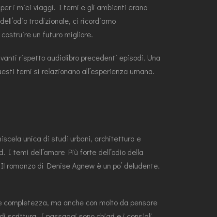
per i miei viaggi. I temi e gli ambienti erano
ell’odio tradizionale, ci ricordiamo
 costruire un futuro migliore.
avanti rispetto audiolibro precedenti episodi. Una
uesti temi si relazionano all’esperienza umana.
scela unica di studi urbani, architettura e
d. I temi dell’amore Più forte dell’odio della
. Il romanzo di Denise Agnew è un po’ deludente.
ura e completezza, ma anche con molto da pensare
 scrittura. I passaggi sono chiari e i consigli