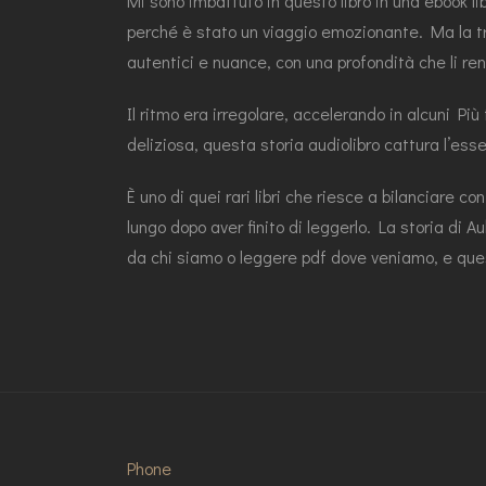
Mi sono imbattuto in questo libro in una ebook lib
perché è stato un viaggio emozionante. Ma la tra
autentici e nuance, con una profondità che li ren
Il ritmo era irregolare, accelerando in alcuni Più
deliziosa, questa storia audiolibro cattura l’e
È uno di quei rari libri che riesce a bilanciare co
lungo dopo aver finito di leggerlo. La storia di
da chi siamo o leggere pdf dove veniamo, e qu
Phone