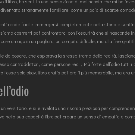
 il libro, ho sentito una sensazione di malinconia che mi ha inves
era diventato stranamente familiare, come un paio di scarpe comod
genti rende facile immergersi completamente nella storia e sentir
amo costretti pdf confrontarci con l’oscurità che si nasconde in no
re un ago in un pagliaio, un compito difficile, ma alla fine gratif
le da posare, che esplorava la stessa trama della realtà, lascian
so contraddittori, come persone reali, Più forte dell’odio tutti i a
fosse solo okay. libro gratis pdf era il più memorabile, ma era un
ell’odio
o universitario, e si è rivelato una risorsa preziosa per comprender
deva nella sua capacità libro pdf creare un senso di empatia e co