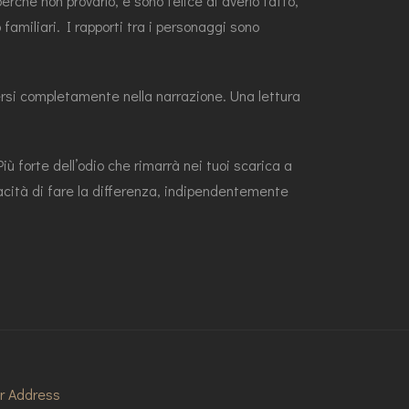
perché non provarlo, e sono felice di averlo fatto,
amiliari. I rapporti tra i personaggi sono
rgersi completamente nella narrazione. Una lettura
Più forte dell’odio che rimarrà nei tuoi scarica a
pacità di fare la differenza, indipendentemente
r Address