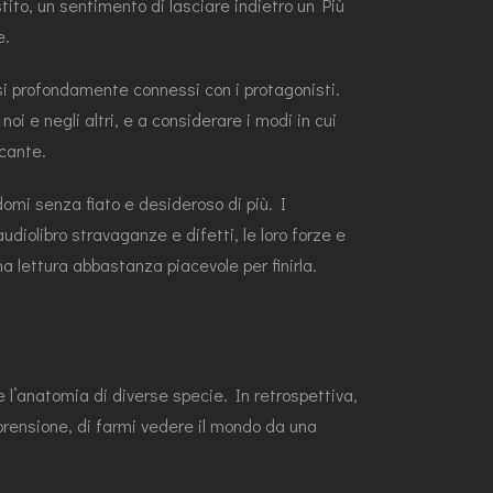
tito, un sentimento di lasciare indietro un Più
e.
si profondamente connessi con i protagonisti.
i e negli altri, e a considerare i modi in cui
icante.
domi senza fiato e desideroso di più. I
udiolibro stravaganze e difetti, le loro forze e
a lettura abbastanza piacevole per finirla.
e l’anatomia di diverse specie. In retrospettiva,
mprensione, di farmi vedere il mondo da una