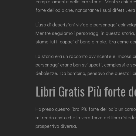
completamente nelle loro storie. Mentre chiudevo
forte dell’odio che, nonostante i suoi difetti, 
L’uso di descrizioni vivide e personaggi coinvol
Mentre seguiamo i personaggi in questa storia, si
siamo tutti capaci di bene e male. Era come cerca
La storia era un racconto avvincente e impossibi
personaggi erano ben sviluppati, complessi e spes
debolezze. Da bambino, pensavo che questo libro 
Libri Gratis Più forte d
Ho preso questo libro Più forte dell’odio un cors
mi rendo conto che la vera forza del libro risie
prospettiva diversa.