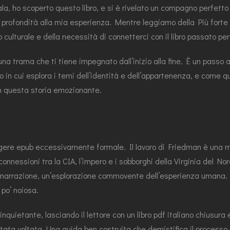
la, ho scoperto questo libro, e si è rivelato un compagno perfetto 
 profondità alla mia esperienza. Mentre leggiamo della Più forte d
 culturale e della necessità di connetterci con il libro passato per
 una trama che ti tiene impegnato dall’inizio alla fine. È un passo 
 in cui esplora i temi dell’identità e dell’appartenenza, e come q
no in questa storia emozionante.
eggere epub eccessivamente formale. Il lavoro di Friedman è una mi
onnessioni tra la CIA, l’impero e i sobborghi della Virginia del Nor
 pdf narrazione, un’esplorazione commovente dell’esperienza umana
 po’ noiosa.
 inquietante, lasciando il lettore con un libro pdf italiano chius
ata voltata. Una guida ben costruita che demistifica il processo di