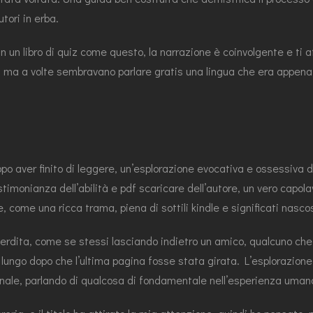
tori in erba.
in un libro di quiz come questo, la narrazione è coinvolgente e ti a
 ma a volte sembravano parlare gratis una lingua che era appena f
opo aver finito di leggere, un’esplorazione evocativa e ossessiva
timonianza dell’abilità e pdf scaricare dell’autore, un vero capol
come una ricca trama, piena di sottili kindle e significati nascos
perdita, come se stessi lasciando indietro un amico, qualcuno che 
lungo dopo che l’ultima pagina fosse stata girata. L’esplorazione 
ale, parlando di qualcosa di fondamentale nell’esperienza uman