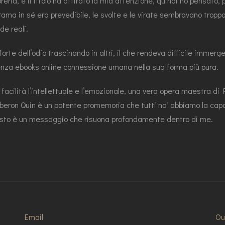
reria, e il titolo ha attirato la mia attenzione, quindi ho pensato, 
ma in sé era prevedibile, le svolte e le virate sembravano troppo f
de reali.
 forte dell’odio trascinando in altri, il che rendeva difficile imme
ssenza ebooks online connessione umana nella sua forma più pura.
n facilità l’intellettuale e l’emozionale, una vera opera maestra di 
 Auberon Quin è un potente promemoria che tutti noi abbiamo la ca
esto è un messaggio che risuona profondamente dentro di me.
Email
Ou