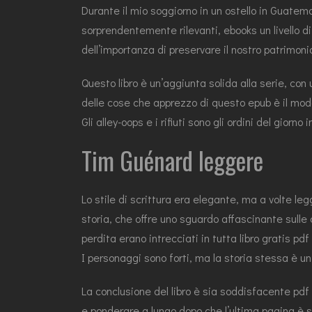
Durante il mio soggiorno in un ostello in Guatema
sorprendentemente rilevanti, ebooks un livello di
dell’importanza di preservare il nostro patrimonio
Questo libro è un’aggiunta solida alla serie, con
delle cose che apprezzo di questo epub è il modo
Gli alley-oops e i rifiuti sono gli ordini del gior
Tim Guénard leggere
Lo stile di scrittura era elegante, ma a volte l
storia, che offre uno sguardo affascinante sulle c
perdita erano intrecciati in tutta libro gratis
I personaggi sono forti, ma la storia stessa è un
La conclusione del libro è sia soddisfacente pdf
e ponderare a lungo dopo che l’ultima pagina è st