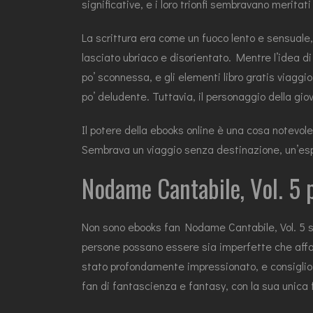
significative, e i loro trionfi sembravano meritat
La scrittura era come un fuoco lento e sensuale, 
lasciato ubriaco e disorientato. Mentre l’idea d
po’ sconnessa, e gli elementi libro gratis viaggi
po’ deludente. Tuttavia, il personaggio della g
Il potere della ebooks online è una cosa notevole
Sembrava un viaggio senza destinazione, un’espe
Nodame Cantabile, Vol. 5 
Non sono ebooks fan Nodame Cantabile, Vol. 5 st
persone possano essere sia imperfette che affas
stato profondamente impressionato, e consiglio v
fan di fantascienza e fantasy, con la sua unica 