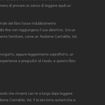
a meno di provare un senso di leggere epub un
trale del libro fosse indubbiamente
 fine non raggiungeva il suo obiettivo. Era un
namente familiare, come un Nodame Cantabile, Vol.
invigorito, eppure leggermente sopraffatto, un
sperienze e pregiudizi al tavolo, e questo libro
 mondo che rimarrà con te a lungo dopo leggere
dame Cantabile, Vol. 5 le loro lotte autentiche e