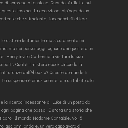
a di sorprese o tensione. Quando si riflette sul
o in questo libro non fa eccezione, dipingendo un
vertente che stimolante, facendoci riflettere
le loro storie lentamente ma sicuramente mi
rama, ma nei personaggi, ognuno dei quali era un
e. Henry invita Catherine a visitare la sua
spetti. Qual è il mistero ebook circonda la
ganti stanze dell’Abbazia? Queste domande ti
a? La suspense è emozionante, e è un tributo alla
e e la ricerca incessante di Luke di un posto da
on ogni pagina che passa. È stata una storia che
nticato. Il mondo Nodame Cantabile, Vol. 5
to lasciarmi andare, un vero capolavoro di