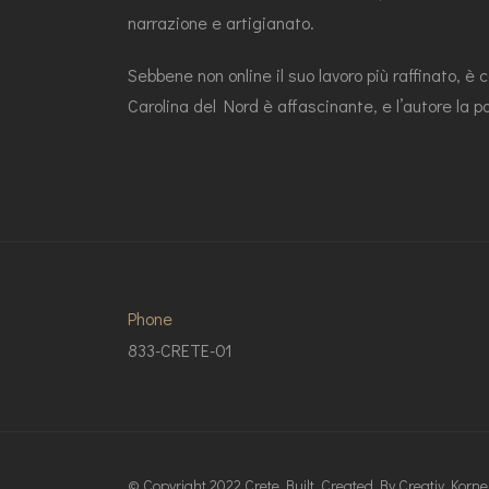
narrazione e artigianato.
Sebbene non online il suo lavoro più raffinato, 
Carolina del Nord è affascinante, e l’autore la po
Phone
833-CRETE-01
© Copyright 2022 Crete Built. Created By
Creativ Korne