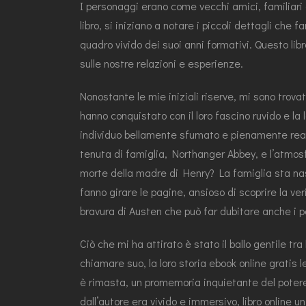
I personaggi erano come vecchi amici, familiari e
libro, si iniziano a notare i piccoli dettagli che
quadro vivido dei suoi anni formativi. Questo li
sulle nostre relazioni e esperienze.
Nonostante le mie iniziali riserve, mi sono tro
hanno conquistato con il loro fascino ruvido e l
individuo bellamente sfumato e pienamente realiz
tenuta di famiglia, Northanger Abbey, e l’atmosfe
morte della madre di Henry? La famiglia sta nas
fanno girare le pagine, ansioso di scoprire la ve
bravura di Austen che può far dubitare anche i p
Ciò che mi ha attirato è stato il ballo gentile t
chiamare suo, la loro storia ebook online gratis 
è rimasta, un promemoria inquietante del potere 
dall’autore era vivido e immersivo, libro online