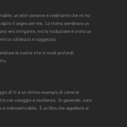
tabile, un elisir potente e inebriante che mi ha
o colpito il segno per me. La trama sembrava un
arsi era intrigante, ma la risoluzione è stata un
tentica calidezza e saggezza.
ambiare le nostre vite in modi profondi.
tto.
ggio di Vi è un ottimo esempio di come le
ta con coraggio e resilienza. In generale, sono
e indimenticabile. È un libro che appellerà ai