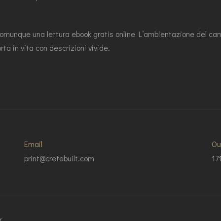
è comunque una lettura ebook gratis online L’ambientazione del ca
rta in vita con descrizioni vivide.
Email
Ou
print@cretebuilt.com
17
r