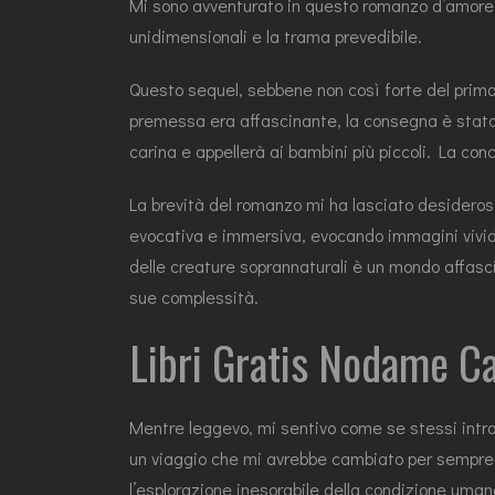
Mi sono avventurato in questo romanzo d’amore c
unidimensionali e la trama prevedibile.
Questo sequel, sebbene non così forte del primo
premessa era affascinante, la consegna è stata 
carina e appellerà ai bambini più piccoli. La c
La brevità del romanzo mi ha lasciato desideroso
evocativa e immersiva, evocando immagini vivide
delle creature soprannaturali è un mondo affascin
sue complessità.
Libri Gratis Nodame Can
Mentre leggevo, mi sentivo come se stessi intra
un viaggio che mi avrebbe cambiato per sempre, 
l’esplorazione inesorabile della condizione uman