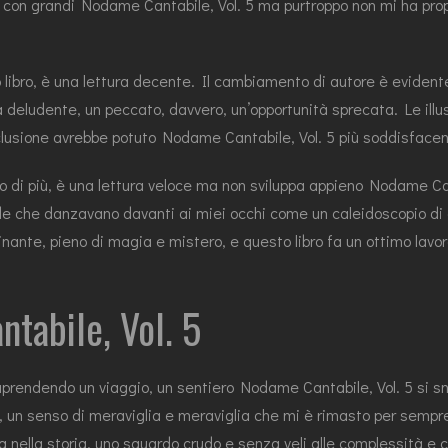
on grandi Nodame Cantabile, Vol. 5 ma purtroppo non mi ha propri
 libro, è una lettura decente. Il cambiamento di autore è evident
deludente, un peccato, davvero, un’opportunità sprecata. Le illus
onclusione avrebbe potuto Nodame Cantabile, Vol. 5 più soddisfac
 di più, è una lettura veloce ma non sviluppa appieno Nodame Cant
 che danzavano davanti ai miei occhi come un caleidoscopio di co
ante, pieno di magia e mistero, e questo libro fa un ottimo lavoro
tabile, Vol. 5
prendendo un viaggio, un sentiero Nodame Cantabile, Vol. 5 si sn
un senso di meraviglia e meraviglia che mi è rimasto per sempre. 
a nella storia, uno sguardo crudo e senza veli alle complessità e 