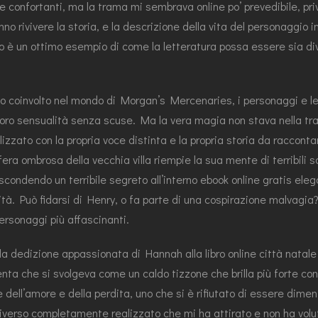
 confortanti, ma la trama mi sembrava online po’ prevedibile, priv
 fanno rivivere la storia, e la descrizione della vita del personaggi
bro è un ottimo esempio di come la letteratura possa essere sia di
vato coinvolto nel mondo di Morgan’s Mercenaries, i personaggi e 
a loro sensualità senza scuse. Ma la vera magia non stava nella t
zato con la propria voce distinta e la propria storia da raccontar
ra ombrosa della vecchia villa riempie la sua mente di terribili so
condendo un terribile segreto all’interno ebook online gratis ele
rità. Può fidarsi di Henry, o fa parte di una cospirazione malvagi
ersonaggi più affascinanti.
ra la dedizione appassionata di Hannah alla libro online città natal
lenta che si svolgeva come un caldo tizzone che brilla più forte c
dell’amore e della perdita, uno che si è rifiutato di essere dime
 universo completamente realizzato che mi ha attirato e non ha volu