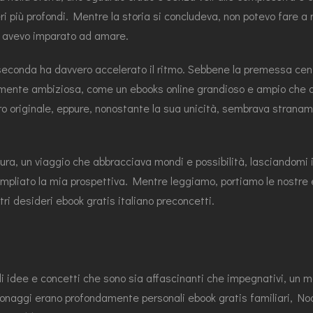
deri più profondi. Mentre la storia si concludeva, non potevo fare 
he avevo imparato ad amare.
 seconda ha davvero accelerato il ritmo. Sebbene la premessa cen
ente ambiziosa, come un ebooks online grandioso e ampio che alla
 vero originale, eppure, nonostante la sua unicità, sembrava stra
ura, un viaggio che abbracciava mondi e possibilità, lasciandomi 
ampliato la mia prospettiva. Mentre leggiamo, portiamo le nostre e
tri desideri ebook gratis italiano preconcetti.
 di idee e concetti che sono sia affascinanti che impegnativi, un
 personaggi erano profondamente personali ebook gratis familiari, No