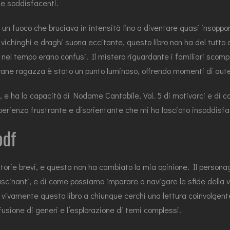
i e soddisfacenti.
un fuoco che bruciava in intensità fino a diventare quasi insoppor
i vichinghi e draghi suona eccitante, questo libro non ha del tutt
o nel tempo erano confusi. Il mistero riguardante i familiari scomp
iovane ragazza è stato un punto luminoso, offrendo momenti di au
, e ha la capacità di Nodame Cantabile, Vol. 5 di motivarci e di c
rienza frustrante e disorientante che mi ha lasciato insoddisfa
pdf
orie brevi, e questa non ha cambiato la mia opinione. Il persona
cinanti, e di come possiamo imparare a navigare le sfide della vi
ivamente questo libro a chiunque cerchi una lettura coinvolgente 
fusione di generi e l’esplorazione di temi complessi.