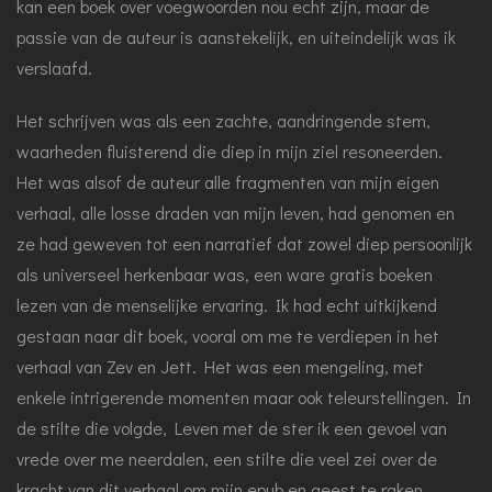
kan een boek over voegwoorden nou echt zijn, maar de
passie van de auteur is aanstekelijk, en uiteindelijk was ik
verslaafd.
Het schrijven was als een zachte, aandringende stem,
waarheden fluisterend die diep in mijn ziel resoneerden.
Het was alsof de auteur alle fragmenten van mijn eigen
verhaal, alle losse draden van mijn leven, had genomen en
ze had geweven tot een narratief dat zowel diep persoonlijk
als universeel herkenbaar was, een ware gratis boeken
lezen van de menselijke ervaring. Ik had echt uitkijkend
gestaan naar dit boek, vooral om me te verdiepen in het
verhaal van Zev en Jett. Het was een mengeling, met
enkele intrigerende momenten maar ook teleurstellingen. In
de stilte die volgde, Leven met de ster ik een gevoel van
vrede over me neerdalen, een stilte die veel zei over de
kracht van dit verhaal om mijn epub en geest te raken.