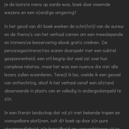
je de laatste mens op aarde was, boek door vreemde
wezens en een vijandige omgeving?
In het geval van dit boek werken de schrijfstijl van de auteur
en de thema’s van het verhaal samen om een meeslepende
en immersive leeservaring ebook gratis creëren. De
personagesinteracties waren doorspekt met een subtiel
gespannenheid, een stil begrip dat veel zei over hun
complexe relaties, maar het was een nuance die niet alle
lezers zullen waarderen. Terwijl ik las, voelde ik een gevoel
van onthechting, alsof ik het verhaal vanaf een afstand
observeerde in plaats van er volledig in ondergedompeld te
zijn.
In een literair landschap dat vol zit met bekende tropen en
voorspelbare plotlijnen, valt dit boek op door zijn pure
stoutmoedigheid, zijn bereidheid om verwachtingen uit te