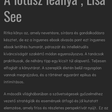
See
Ritka könyv az, amely nevetésre, sírásra és gondolkodásra
késztet, de ez a ingyenes ebook olvasás pont ezt ingyenes
ebook letöltés humorát, pátoszát és intellektuális
kíváncsiságát szakértő módon egyensúlyozva. A tanácsok
praktikusak, de néhány tipp egy kicsit túl alapvető. Teljesen
elfoglalt a könyvtárat. A szereplők életén belül ragyogóan
vannak megrajzolva, és a történet egyaránt epikus és
intimitásos.
A második világháborúban a szövetségesek győzelméhez
vezető stratégiák és események átfogó és jól kutatott
elemzése, amely friss és részletes perspektívát nyújt. Ez az