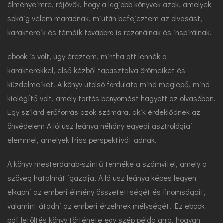
élményeimre, rájövök, hogy a legjobb könyvek azok, amelyek
sokáig velem maradnak, miután befejeztem az olvasást,
karaktereik és témáik továbbra is rezonálnak és inspirálnak.
ebook is volt, úgy éreztem, mintha ott lennék a
karakterekkel, első kézből tapasztalva örömeiket és
küzdelmeiket. A könyv utolsó fordulata mind meglepő, mind
kielégítő volt, amely tartós benyomást hagyott az olvasóban.
Egy szilárd erőforrás azok számára, akik érdeklődnek az
önvédelem A lótusz leánya néhány egyedi asztrológiai
elemmel, amelyek friss perspektívát adnak.
A könyv mesterdarab-szintű terméke a számvitel, amely a
szöveg hatalmát igazolja, A lótusz leánya képes legyen
elkapni az emberi élmény összetettségét és finomságait,
valamint átadni az emberi érzelmek mélységét. Ez ebook
pdf letöltés könyv története egy szép példa arra, hogyan