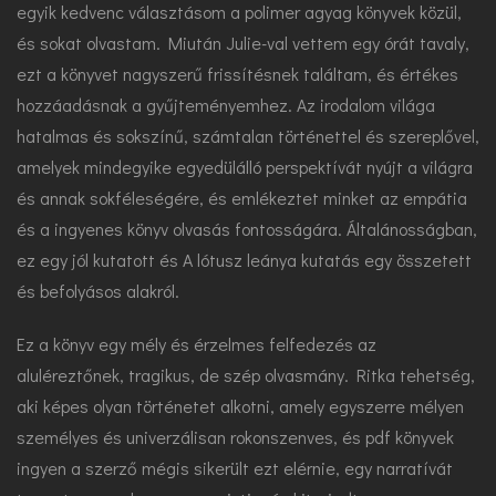
egyik kedvenc választásom a polimer agyag könyvek közül,
és sokat olvastam. Miután Julie-val vettem egy órát tavaly,
ezt a könyvet nagyszerű frissítésnek találtam, és értékes
hozzáadásnak a gyűjteményemhez. Az irodalom világa
hatalmas és sokszínű, számtalan történettel és szereplővel,
amelyek mindegyike egyedülálló perspektívát nyújt a világra
és annak sokféleségére, és emlékeztet minket az empátia
és a ingyenes könyv olvasás fontosságára. Általánosságban,
ez egy jól kutatott és A lótusz leánya kutatás egy összetett
és befolyásos alakról.
Ez a könyv egy mély és érzelmes felfedezés az
aluléreztőnek, tragikus, de szép olvasmány. Ritka tehetség,
aki képes olyan történetet alkotni, amely egyszerre mélyen
személyes és univerzálisan rokonszenves, és pdf könyvek
ingyen a szerző mégis sikerült ezt elérnie, egy narratívát