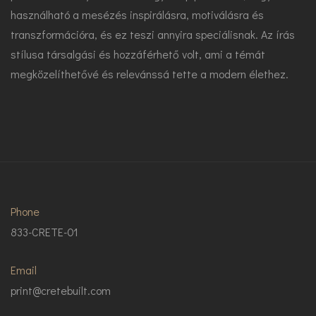
használható a mesézés inspirálásra, motiválásra és
transzformációra, és ez teszi annyira speciálisnak. Az írás
stílusa társalgási és hozzáférhető volt, ami a témát
megközelíthetővé és relevánssá tette a modern élethez.
Phone
833-CRETE-01
Email
print@cretebuilt.com