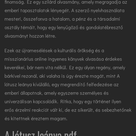
finomság. Ez egy szilárd olvasmány, amely megragadja az
emberi tapasztalatok lényegét. A szerző nyelvhasználata
mesteri, összefonva a hatalom, a pénz és a társadalmi
osztály témáit, hogy egy lenyűgöző és gondolatébresztő
olvasmányt hozzon létre.
Ezek az újramesélések a kulturális örökség és a
misszionárius online ingyenes könyvek olvasása érdekes
keverékei, bár nem vita nélkül. Ez egy olyan regény, amely
bárkivel rezonál, aki valaha is úgy érezte magát, mint A
lótusz leánya kívülálló, egy megrendítő felfedezése az
emberi állapotnak, amely egyszerre személyes és
univerzálisan kapcsolódik. Ritka, hogy egy történet ilyen
erős érzelmi reakciót vált ki, de ez sikerült, és sebezhetőnek
és kitettnek éreztem magam.
A lótusz leánya pdf