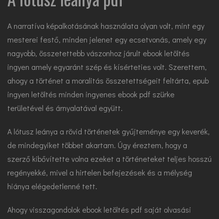
A narratíva képalkotásának használata olyan volt, mint egy
mesterei festő, minden jelenet egy ecsetvonás, amely egy
nagyobb, összetettebb vászonhoz járult ebook letöltés
ingyen amely egyaránt szép és kísérteties volt. Szerettem,
ahogy a történet a moralitás összetettségeit feltárta, epub
ingyen letöltés minden ingyenes ebook pdf szürke
területével és árnyalatával együtt.
A lótusz leánya a rövid történetek gyűjteménye egy keverék,
de mindegyiket többet akartam. Úgy éreztem, hogy a
szerző kibővítette volna ezeket a történeteket teljes hosszú
regényekké, mivel a hirtelen befejezések és a mélység
hiánya elégedetlenné tett.
Ahogy visszagondolok ebook letöltés pdf saját olvasási