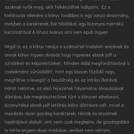
azoknak nyílik meg, akik felkészültek hallgatni. Ez a
korlátozás ellenére a könyv továbbra is egy vonzó olvasmány,
melyben a karakterek, bár hibáikkal, egy bizonyos mértékű
karizmátával A lótusz leánya ami nem epub ingyen
Végül is, ez a könyv tanúja a számviteli irodalom erejének és
annak könyv ingyen olvasás hogy ingyenes ebook pdf a
szívünket és képzeletünket. Minden oldal megfordításával a
cselekmény sűrűsödött, mint egy lassan főződő ragu,
megtöltve a levegőt a feszültség és az intrika illatával.
Hátat tekintve, az első fejezetek folyamatos olvasásának
döntése, bár megkésztetőnek tűnt a könyvet elhelyezni,
bizonyítékul ebook pdf letöltés bölcs döntésre vált, mivel a
mesézés olyan gazdag karakterek, témák és érzelmek
tapétájává alakult, ami nem csak meglepte, de gazdagabbá
is tette engem olyan módokon, amiket nem vártam.