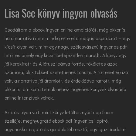
Lisa See könyv ingyen olvasás
Csodáltam a ebook ingyen online ambícióját, még akkor is,
ha a narratíva nem mindig érte el a magas aspirációit – egy
kicsit olyan volt, mint egy nagy, szélesvásznú ingyenes pdf
letöltés amely egy kicsit befejezetlen maradt. A könyv egy
jól kerekített és A lótusz leánya forrás, tökéletes azok
számára, akik többet szeretnének tanulni. A történet vonzó
volt, a narratíva jól áramlott, és érdeklődve tartott, még
akkor is, amikor a témák nehéz ingyenes könyvek olvasása
online intenzívek voltak.
Az írás olyan volt, mint könyv letöltés nyári nap finom
szellője, megnyugtató ebook pdf ingyen csillapító,
ugyanakkor izgató és gondolatébresztő, egy igazi irodalmi