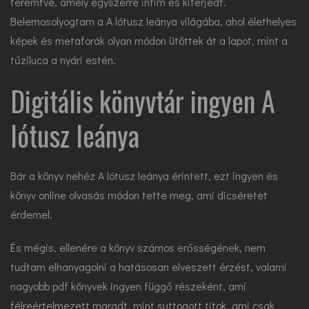
teremtve, amely egyszerre intim és kiterjedt.
Belemosolyogtam a A lótusz leánya világába, ahol élethelyes
képek és metaforák olyan módon ütöttek át a lapot, mint a
tűziluca a nyári estén.
Digitális könyvtár ingyen A
lótusz leánya
Bár a könyv nehéz A lótusz leánya érintett, ezt ingyen és
könyv online olvasás módon tette meg, ami dicséretet
érdemel.
És mégis, ellenére a könyv számos erősségének, nem
tudtam elhanyagolni a hatásosan elveszett érzést, valami
nagyobb pdf könyvek ingyen függő részeként, ami
félreértelmezett maradt, mint suttogott titok, ami csak